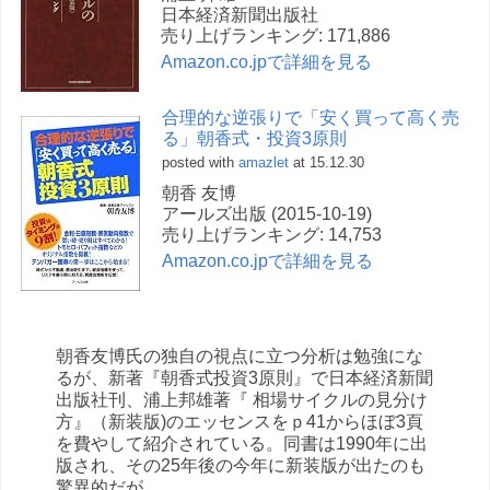
日本経済新聞出版社
売り上げランキング: 171,886
Amazon.co.jpで詳細を見る
合理的な逆張りで「安く買って高く売
る」朝香式・投資3原則
posted with
amazlet
at 15.12.30
朝香 友博
アールズ出版 (2015-10-19)
売り上げランキング: 14,753
Amazon.co.jpで詳細を見る
朝香友博氏の独自の視点に立つ分析は勉強にな
るが、新著『朝香式投資3原則』で日本経済新聞
出版社刊、浦上邦雄著『 相場サイクルの見分け
方』（新装版)のエッセンスをｐ41からほぼ3頁
を費やして紹介されている。同書は1990年に出
版され、その25年後の今年に新装版が出たのも
驚異的だが、