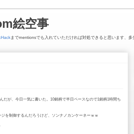
.com絵空事
cHack
までmentionsでも入れていただければ対処できると思います、多
んだが、今日一気に書いた。10銘柄で半日ペースなので1銘柄1時間ち
ージを制御するんだろうけど、ソンナノカンケーネーｗｗ
ー