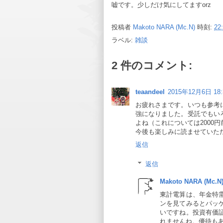
嘘です。少しだけ気にしてますorz
投稿者
Makoto NARA (Mc.N)
時刻:
22
ラベル:
雑談
2 件のコメント:
teaandeel
2015年12月6日 18:
お疲れさまです。いつも参考
強になりました。受託でもい
よね（これについては2000
今後も楽しみに読ませていた
返信
返信
Makoto NARA (Mc.N
東計電算は、年金特
ンを見てみるとパッ
いですね。投資有価
れませんね。優待も