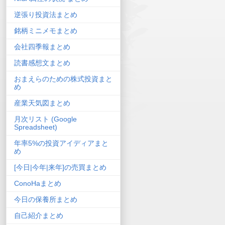
逆張り投資法まとめ
銘柄ミニメモまとめ
会社四季報まとめ
読書感想文まとめ
おまえらのための株式投資まと
め
産業天気図まとめ
月次リスト (Google
Spreadsheet)
年率5%の投資アイディアまと
め
[今日|今年|来年]の売買まとめ
ConoHaまとめ
今日の保養所まとめ
自己紹介まとめ