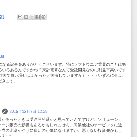
:31
38
になる記事をありがとうございます。特にソフトウエア業界のことは勉
ろいろあるんですかね？東計電算なんて受託開発なのに利益率高いです
円前後で買い増せばよかったと後悔していますが）・・・いずれにせよ、
だきます。
)
2015年12月7日 12:39
需があったときは受注開発系かと思ってたんですけど、ソリューショ
ケージ販売の影響もあるかもしれません。同業他社のオービックに近
証券の比率がやけに多いのが気になりますが、悪くない投資先かもし
ありますし。